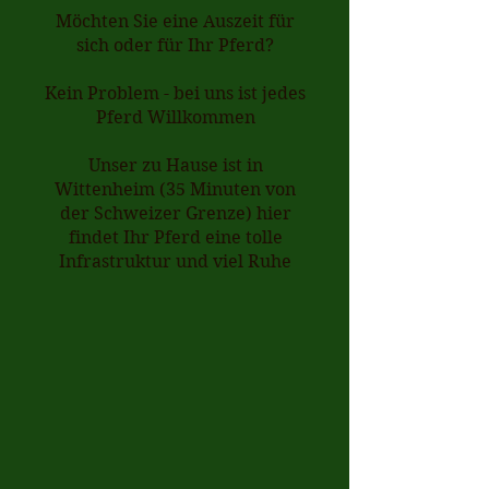
Möchten Sie eine Auszeit für
sich oder für Ihr Pferd?
Kein Problem - bei uns ist jedes
Pferd Willkommen
Unser zu Hause ist in
Wittenheim (35 Minuten von
der Schweizer Grenze) hier
findet Ihr Pferd eine tolle
Infrastruktur und viel Ruhe