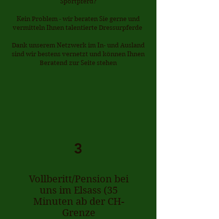
Sportpferd?
Kein Problem - wir beraten Sie gerne und
vermitteln Ihnen talentierte Dressurpferde
Dank unserem Netzwerk im In- und Ausland
sind wir bestens vernetzt und können Ihnen
Beratend zur Seite stehen
3
Vollberitt/Pension bei
uns im Elsass (35
Minuten ab der CH-
Grenze