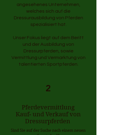
angesehenes Unternehmen,
welches sich auf die
Dressurausbildung von Pferden
spezialisiert hat.
Unser Fokus liegt auf dem Beritt
und der Ausbildung von
Dressurpferden, sowie
Vermittlung und Vermarktung von
talentierten Sportpferden.
2
Pferdevermittlung
Kauf- und Verkauf von
Dressurpferden
Sind Sie auf der Suche nach einem neuen