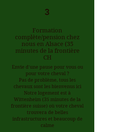
3
Formation
complète/pension chez
nous en Alsace (35
minutes de la frontière
CH
Envie d'une pause pour vous ou
pour votre cheval ?
Pas de problème, tous les
chevaux sont les bienvenus ici
Notre logement est à
Wittenheim (35 minutes de la
frontière suisse) où votre cheval
trouvera de belles
infrastructures et beaucoup de
calme