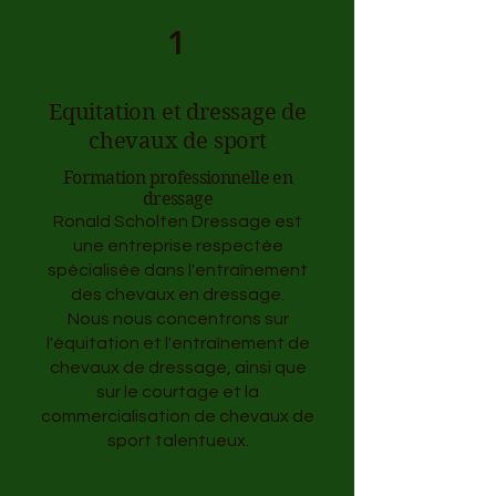
1
Equitation et dressage de
chevaux de sport
Formation professionnelle en
dressage
Ronald Scholten Dressage est
une entreprise respectée
spécialisée dans l'entraînement
des chevaux en dressage.
Nous nous concentrons sur
l'équitation et l'entraînement de
chevaux de dressage, ainsi que
sur le courtage et la
commercialisation de chevaux de
sport talentueux.