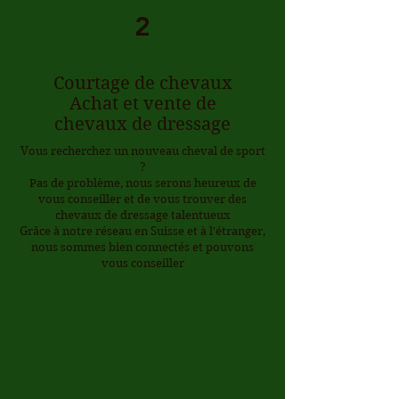
2
Courtage de chevaux
Achat et vente de
chevaux de dressage
Vous recherchez un nouveau cheval de sport
?
Pas de problème, nous serons heureux de
vous conseiller et de vous trouver des
chevaux de dressage talentueux
Grâce à notre réseau en Suisse et à l'étranger,
nous sommes bien connectés et pouvons
vous conseiller