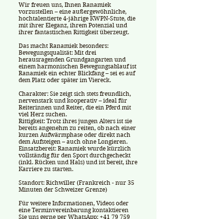
Wir freuen uns, Ihnen Ranamiek
vorzustellen – eine außergewöhnliche,
hochtalentierte 4-jährige KWPN-Stute, die
mit ihrer Eleganz, ihrem Potenzial und
ihrer fantastischen Rittigkeit überzeugt.
Das macht Ranamiek besonders:
Bewegungsqualität: Mit drei
herausragenden Grundgangarten und
einem harmonischen Bewegungsablauf ist
Ranamiek ein echter Blickfang – sei es auf
dem Platz oder später im Viereck.
Charakter: Sie zeigt sich stets freundlich,
nervenstark und kooperativ – ideal für
Reiterinnen und Reiter, die ein Pferd mit
viel Herz suchen.
Rittigkeit: Trotz ihres jungen Alters ist sie
bereits angenehm zu reiten, ob nach einer
kurzen Aufwärmphase oder direkt nach
dem Aufsteigen – auch ohne Longieren.
Einsatzbereit: Ranamiek wurde kürzlich
vollständig für den Sport durchgecheckt
(inkl. Rücken und Hals) und ist bereit, ihre
Karriere zu starten.
Standort: Richwiller (Frankreich - nur 35
Minuten der Schweizer Grenze)
Für weitere Informationen, Videos oder
eine Terminvereinbarung kontaktieren
Sie uns gerne per WhatsApp:
+41 79 759