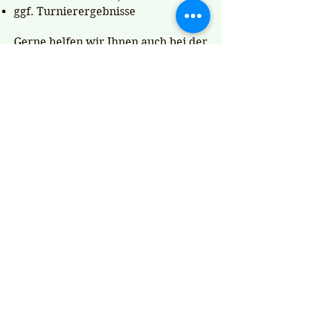
ggf. Turnierergebnisse
Gerne helfen wir Ihnen auch bei der
Vermarktung Ihres Pferde.
Bitte sprechen Sie uns direkt und
persönlich an. „Ihre Daten und
Informationen behandeln wir
selbstverständlich vertraulich.“
Dressage Ronald Scholten
info@healthypets.ch
www.scholtendressage.com
imprimer
+41 79 759 29 48